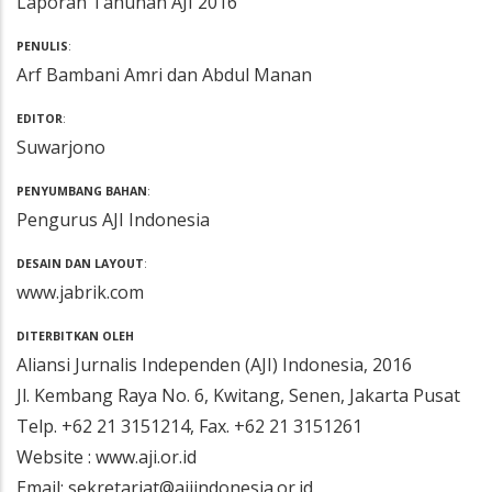
Laporan Tahunan AJI 2016
PENULIS
:
Arf Bambani Amri dan Abdul Manan
EDITOR
:
Suwarjono
PENYUMBANG BAHAN
:
Pengurus AJI Indonesia
DESAIN DAN LAYOUT
:
www.jabrik.com
DITERBITKAN OLEH
Aliansi Jurnalis Independen (AJI) Indonesia, 2016
Jl. Kembang Raya No. 6, Kwitang, Senen, Jakarta Pusat
Telp. +62 21 3151214, Fax. +62 21 3151261
Website : www.aji.or.id
Email: sekretariat@ajiindonesia.or.id