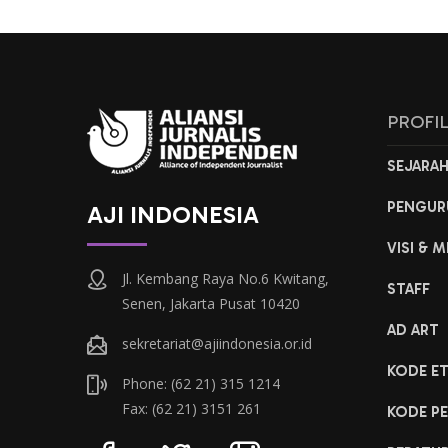
PROFI
SEJARA
PENGUR
AJI INDONESIA
VISI & M
Jl. Kembang Raya No.6 Kwitang,
STAFF
Senen, Jakarta Pusat 10420
AD ART
sekretariat@ajiindonesia.or.id
KODE ET
Phone: (62 21) 315 1214
Fax: (62 21) 3151 261
KODE PE