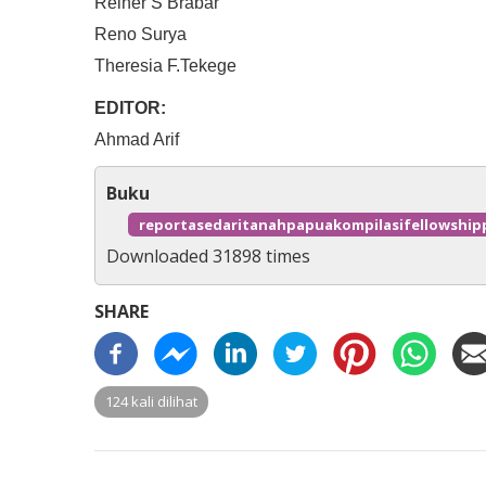
Reiner S Brabar
Reno Surya
Theresia F.Tekege
EDITOR:
Ahmad Arif
Buku
reportasedaritanahpapuakompilasifellowship
Downloaded 31898 times
SHARE
124 kali dilihat