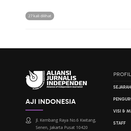
27 kali dilihat
PROFI
SEJARA
PENGUR
AJI INDONESIA
VISI & M
Jl. Kembang Raya No.6 Kwitang,
STAFF
Senen, Jakarta Pusat 10420