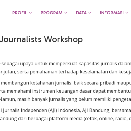
PROFIL
PROGRAM
DATA
INFORMASI
Journalists Workshop
p
sebagai upaya untuk memperkuat kapasitas jurnalis dalam
lanjutan, serta pemahaman terhadap keselamatan dan kesej
m membangun ketahanan jurnalis, baik secara pribadi mau
rta memahami instrumen keuangan dasar dapat membantu j
. Namun, masih banyak jurnalis yang belum memiliki penget
nsi Jurnalis Independen (AJI) Indonesia, AJI Bandung, bersa
andung dari berbagai platform media (cetak, online, radio, da