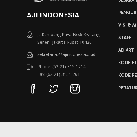
SEJARA
PENGUR
AJI INDONESIA
VISI & M
Jl. Kembang Raya No.6 Kwitang,
STAFF
Senen, Jakarta Pusat 10420
AD ART
sekretariat@ajiindonesia.or.id
KODE ET
Phone: (62 21) 315 1214
Fax: (62 21) 3151 261
KODE PE
PERATU