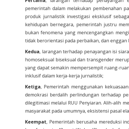
Pertama
, larangan terhadap penayangan e
pemerintah dalam melakukan pembenahan pad
produk jurnalistik investigasi eksklusif seba
kehidupan bernegara, pemerintah justru memil
bukan fenomena yang mencengangkan menginga
tidak berorientasi pada perbaikan, dan enggan b
Kedua
, larangan terhadap penayangan isi siar
homoseksual biseksual dan transgender merup
yang dapat semakin mempersempit ruang-ruan
inklusif dalam kerja-kerja jurnalistik;
Ketiga
, Pemerintah menggunakan kekuasaanny
demokrasi berdalih perlindungan terhadap 
dilegitimasi melalui RUU Penyiaran. Alih-alih 
masyarakat pada umumnya, eksistensi pasal ela
Keempat
, Pemerintah berusaha mereduksi in