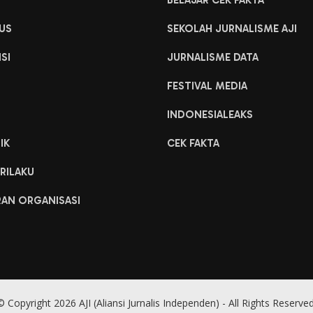
H
BELAJAR CEK FAKTA
US
SEKOLAH JURNALISME AJI
ISI
JURNALISME DATA
FESTIVAL MEDIA
INDONESIALEAKS
IK
CEK FAKTA
RILAKU
RAN ORGANISASI
© Copyright 2026 AJI (Aliansi Jurnalis Independen) - All Rights Reserved