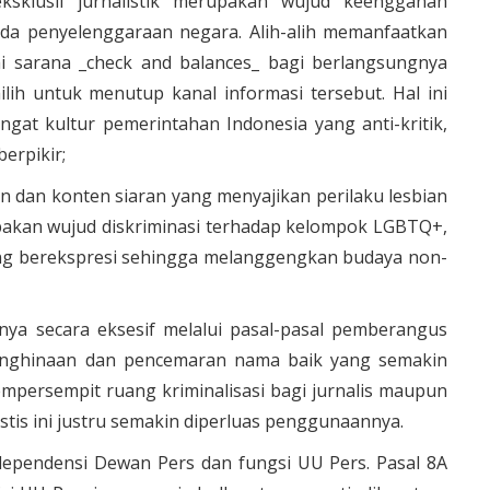
ksklusif jurnalistik merupakan wujud keengganan
a penyelenggaraan negara. Alih-alih memanfaatkan
gai sarana _check and balances_ bagi berlangsungnya
ih untuk menutup kanal informasi tersebut. Hal ini
t kultur pemerintahan Indonesia yang anti-kritik,
erpikir;
an dan konten siaran yang menyajikan perilaku lesbian
akan wujud diskriminasi terhadap kelompok LGBTQ+,
g berekspresi sehingga melanggengkan budaya non-
a secara eksesif melalui pasal-pasal pemberangus
penghinaan dan pencemaran nama baik yang semakin
mempersempit ruang kriminalisasi bagi jurnalis maupun
stis ini justru semakin diperluas penggunaannya.
dependensi Dewan Pers dan fungsi UU Pers. Pasal 8A