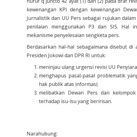
huruf q juncto 42 ayat (1) dan (2) pada draf 
kewenangan KPI dengan kewenangan Dewan 
Jurnalistik dan UU Pers sebagai rujukan dalam 
penilaian menggunakan P3 dan SIS. Hal i
mekanisme penyelesaian sengketa pers.
Berdasarkan hal-hal sebagaimana disebut di 
Presiden Jokowi dan DPR RI untuk:
meninjau ulang urgensi revisi UU Penyiara
menghapus pasal-pasal problematik ya
hak publik atas informasi;
melibatkan Dewan Pers dan kelompok m
terhadap isu-isu yang beririsan.
Narahubung: