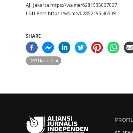
AJI Jakarta https://wa.me/6281935007007
LBH Pers https://wa.me/62852195 46509
SHARE
12371 kali dilihat
PROFI