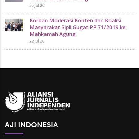
25 Jul 26
Korban Moderasi Konten dan Koalisi
Masyarakat Sipil Gugat PP 71/2019 ke
Mahkamah Agung
22 Jul 26
AJI INDONESIA