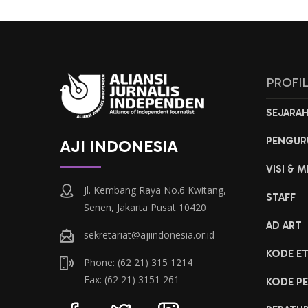
PROFI
SEJARA
PENGUR
AJI INDONESIA
VISI & M
Jl. Kembang Raya No.6 Kwitang,
STAFF
Senen, Jakarta Pusat 10420
AD ART
sekretariat@ajiindonesia.or.id
KODE ET
Phone: (62 21) 315 1214
Fax: (62 21) 3151 261
KODE PE