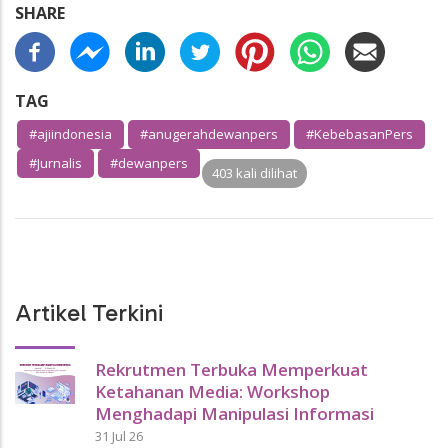
SHARE
TAG
#ajiindonesia
#anugerahdewanpers
#KebebasanPers
#Jurnalis
#dewanpers
403 kali dilihat
Artikel Terkini
Rekrutmen Terbuka Memperkuat
Ketahanan Media: Workshop
Menghadapi Manipulasi Informasi
31 Jul 26