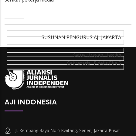
SUSUNAN PENGURUS AJI JAKARTA
Ketua : Irsyan Hasyim
Sekretaris : Fidelis Eka S
AJI INDONESIA
Jl. Kembang Raya No.6 Kwitang, Senen, Jakarta Pusat