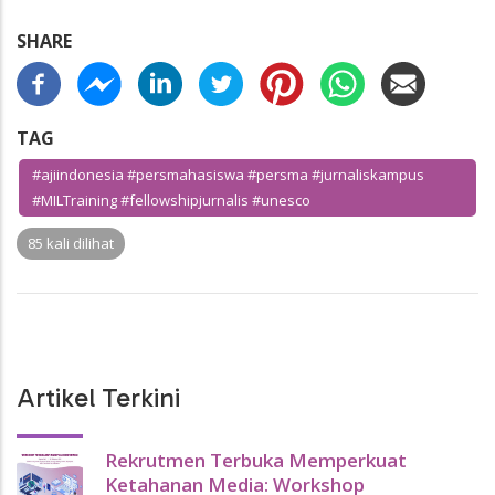
SHARE
TAG
#ajiindonesia #persmahasiswa #persma #jurnaliskampus
#MILTraining #fellowshipjurnalis #unesco
85 kali dilihat
Artikel Terkini
Rekrutmen Terbuka Memperkuat
Ketahanan Media: Workshop