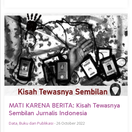
MATI KARENA BERITA: Kisah Tewasnya
Sembilan Jurnalis Indonesia
Data
,
Buku dan Publikasi
-
26 October 2022