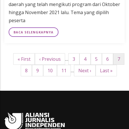
daerah yang telah mengikuti program dari Oktober
hingga November 2021 lalu. Tema yang dipilih
peserta
BACA SELENGKAPNYA
First
« First
Halaman
‹ Previous
…
Page
3
Page
4
Page
5
Page
6
Hala
7
Pagination
page
sebelumnya
seka
Page
8
Page
9
Page
10
Page
11
…
Halaman
Next ›
Last
Last »
berikutnya
page