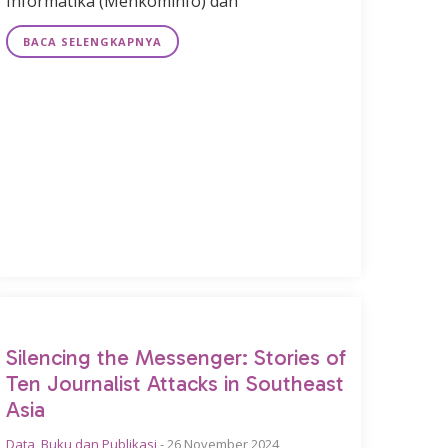
Informatika (Menkominfo) dan
BACA SELENGKAPNYA
Silencing the Messenger: Stories of
Ten Journalist Attacks in Southeast
Asia
Data
,
Buku dan Publikasi
-
26 November 2024