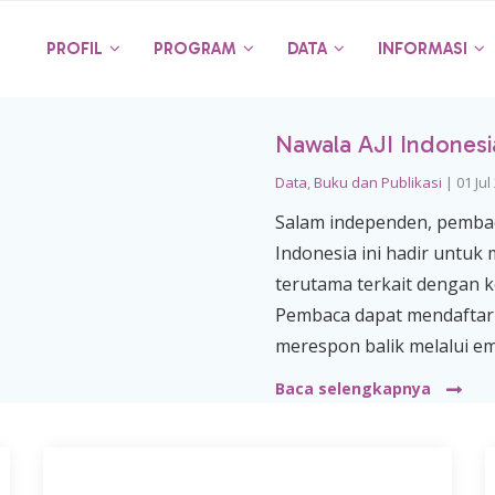
PROFIL
PROGRAM
DATA
INFORMASI
Nawala AJI Indonesia
Data
,
Buku dan Publikasi
|
01 Jul
Salam independen, pembaca
Indonesia ini hadir untuk
terutama terkait dengan k
Pembaca dapat mendaftar 
merespon balik melalui e
Baca selengkapnya