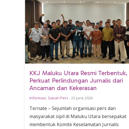
KKJ Maluku Utara Resmi Terbentuk,
Perkuat Perlindungan Jurnalis dari
Ancaman dan Kekerasan
Informasi
,
Siaran Pers
-
23 June 2026
Ternate – Sejumlah organisasi pers dan
masyarakat sipil di Maluku Utara bersepakat
membentuk Komite Keselamatan Jurnalis