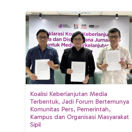
Koalisi Keberlanjutan Media
Terbentuk, Jadi Forum Bertemunya
Komunitas Pers, Pemerintah,
Kampus dan Organisasi Masyarakat
Sipil