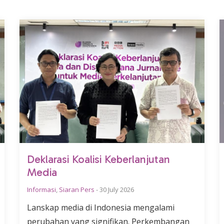
Deklarasi Koalisi Keberlanjutan
Media
Informasi
,
Siaran Pers
-
30 July 2026
Lanskap media di Indonesia mengalami
perubahan yang signifikan. Perkembangan