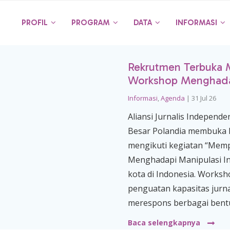
PROFIL
PROGRAM
DATA
INFORMASI
Rekrutmen Terbuka 
Workshop Menghadap
Informasi
,
Agenda
|
31 Jul 26
Aliansi Jurnalis Independ
Besar Polandia membuka k
mengikuti kegiatan “Mem
Menghadapi Manipulasi In
kota di Indonesia. Worksh
penguatan kapasitas jurna
merespons berbagai bentu
Baca selengkapnya