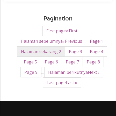
Pagination
First page
« First
Halaman sebelumnya
‹ Previous
Page
1
Halaman sekarang
2
Page
3
Page
4
Page
5
Page
6
Page
7
Page
8
Page
9
…
Halaman berikutnya
Next ›
Last page
Last »