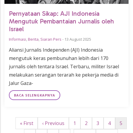
Pernyataan Sikap: AJI Indonesia
Mengutuk Pembantaian Jurnalis oleh
Israel
Informasi
,
Berita
,
Siaran Pers
-
13 August 2025
Aliansi Jurnalis Independen (AJI) Indonesia
mengutuk keras pembunuhan lebih dari 170
jurnalis oleh tentara Israel. Terbaru, militer Israel
melakukan serangan terarah ke pekerja media di
Jalur Gaza-
BACA SELENGKAPNYA
First
« First
Halaman
‹ Previous
Page
1
Page
2
Page
3
Page
4
Hala
5
Pagination
page
sebelumnya
sekar