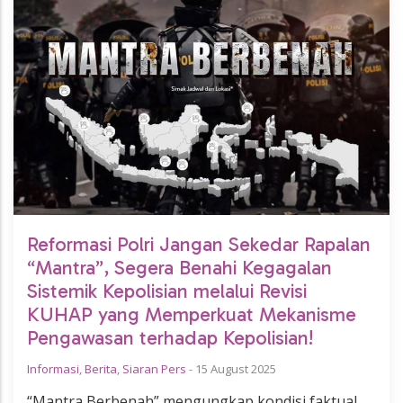
Reformasi Polri Jangan Sekedar Rapalan
“Mantra”, Segera Benahi Kegagalan
Sistemik Kepolisian melalui Revisi
KUHAP yang Memperkuat Mekanisme
Pengawasan terhadap Kepolisian!
Informasi
,
Berita
,
Siaran Pers
-
15 August 2025
“Mantra Berbenah” mengungkap kondisi faktual