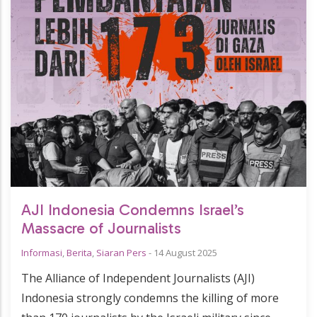
AJI Indonesia Condemns Israel’s
Massacre of Journalists
Informasi
,
Berita
,
Siaran Pers
-
14 August 2025
The Alliance of Independent Journalists (AJI)
Indonesia strongly condemns the killing of more