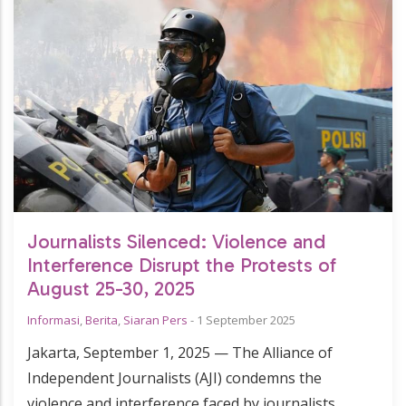
Journalists Silenced: Violence and
Interference Disrupt the Protests of
August 25-30, 2025
Informasi
,
Berita
,
Siaran Pers
-
1 September 2025
Jakarta, September 1, 2025 — The Alliance of
Independent Journalists (AJI) condemns the
violence and interference faced by journalists