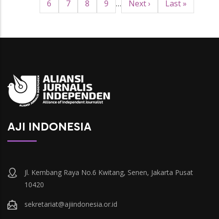
Page
6
Page
7
Page
8
Page
9
…
Halaman
Next ›
Last
Last »
berikutnya
page
AJI INDONESIA
Jl. Kembang Raya No.6 Kwitang, Senen, Jakarta Pusat
10420
sekretariat@ajiindonesia.or.id