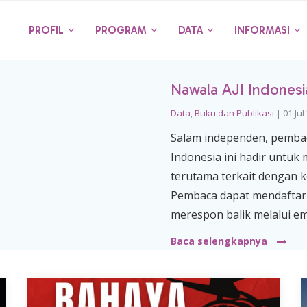
PROFIL
PROGRAM
DATA
INFORMASI
Nawala AJI Indonesia
Data
,
Buku dan Publikasi
|
01 Jul
Salam independen, pembaca
Indonesia ini hadir untuk
terutama terkait dengan k
Pembaca dapat mendaftar 
merespon balik melalui e
Baca selengkapnya