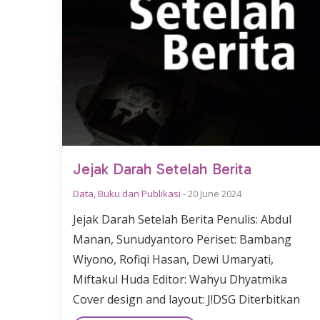
Jejak Darah Setelah Berita
Data
,
Buku dan Publikasi
-
20 June 2024
Jejak Darah Setelah Berita Penulis: Abdul
Manan, Sunudyantoro Periset: Bambang
Wiyono, Rofiqi Hasan, Dewi Umaryati,
Miftakul Huda Editor: Wahyu Dhyatmika
Cover design and layout: J!DSG Diterbitkan